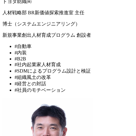
トヨタ紡織㈱
人材戦略部 BR新価値探索推進室 主任
博士（システムエンジニアリング）
新規事業創出人材育成プログラム 創設者
#自動車
#内装
#B2B
#社内起業家人材育成
#SDMによるプログラム設計と検証
#組織風土の改革
#経営との対話
#社員のモチベーション