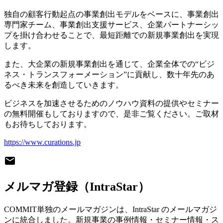
独自の顧客行動起点の事業創出モデルをベースに、事業創出
専門家チーム、事業創出支援サービス、企業パートナーシッ
プを掛け合わせることで、最短距離での新規事業創出を実現
します。
また、大企業の新規事業創出を通じて、企業全体での“ビジ
ネス・トランスフォーメーション”に貢献し、数十年先のあ
るべき未来を創造していきます。
ビジネスを加速させるためのノウハウ資料の提供やセミナー
の無料開催もしておりますので、是非ご覧ください。ご取材
もお待ちしております。
https://www.curations.jp
mail
メルマガ登録（IntraStar）
COMMIT単独のメールマガジンは、IntraStar のメールマガジ
ンに統合しました。新規事業の事例情報・セミナー情報・ス