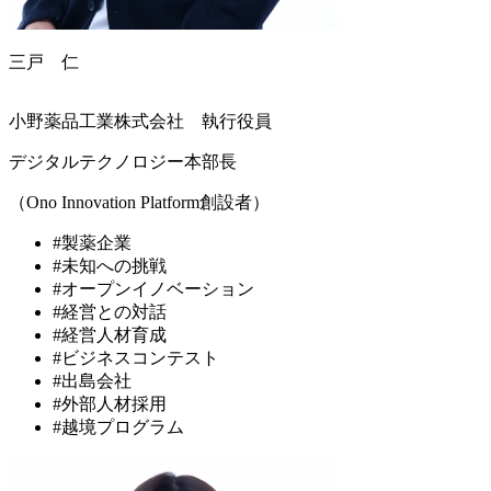
三戸 仁
小野薬品工業株式会社 執行役員
デジタルテクノロジー本部長
（Ono Innovation Platform創設者）
#製薬企業
#未知への挑戦
#オープンイノベーション
#経営との対話
#経営人材育成
#ビジネスコンテスト
#出島会社
#外部人材採用
#越境プログラム