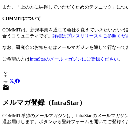
また、「上の方に納得していただくためのテクニック」につ
COMMITについて
COMMITは、新規事業を通じて会社を変えていきたいとい
合うコミュニティです。
詳細はプレスリリースをご参照くだ
なお、研究会のお知らせはメールマガジンを通して行なって
ご希望の方は
IntraStarのメールマガジンにご登録ください
。
シェア
mail
メルマガ登録（IntraStar）
COMMIT単独のメールマガジンは、IntraStar のメール
週お届けします。ボタンから登録フォームを開いてご登録く