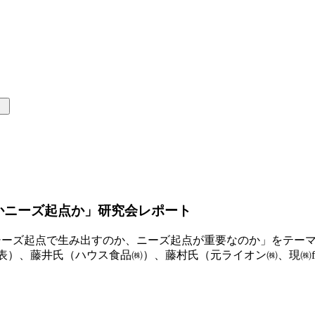
）
かニーズ起点か」研究会レポート
業はシーズ起点で生み出すのか、ニーズ起点が重要なのか」をテー
 LLC 代表）、藤井氏（ハウス食品㈱）、藤村氏（元ライオン㈱、現