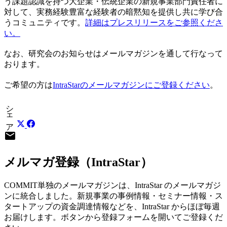
う課題認識を持つ大企業・伝統企業の新規事業部門責任者に
対して、実務経験豊富な経験者の暗黙知を提供し共に学び合
うコミュニティです。
詳細はプレスリリースをご参照くださ
い。
なお、研究会のお知らせはメールマガジンを通して行なって
おります。
ご希望の方は
IntraStarのメールマガジンにご登録ください
。
シェア
mail
メルマガ登録（IntraStar）
COMMIT単独のメールマガジンは、IntraStar のメールマガジ
ンに統合しました。新規事業の事例情報・セミナー情報・ス
タートアップの資金調達情報などを、IntraStar からほぼ毎週
お届けします。ボタンから登録フォームを開いてご登録くだ