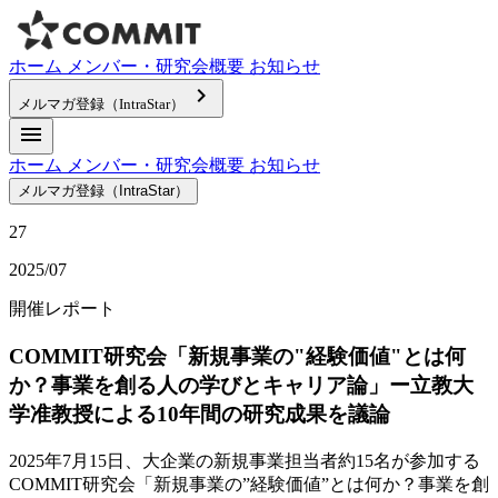
ホーム
メンバー・研究会概要
お知らせ
keyboard_arrow_right
メルマガ登録（IntraStar）
menu
ホーム
メンバー・研究会概要
お知らせ
メルマガ登録（IntraStar）
27
2025/07
開催レポート
COMMIT研究会「新規事業の"経験価値"とは何
か？事業を創る人の学びとキャリア論」ー立教大
学准教授による10年間の研究成果を議論
2025年7月15日、大企業の新規事業担当者約15名が参加する
COMMIT研究会「新規事業の”経験価値”とは何か？事業を創